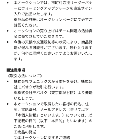
本オークションでは、市町村応援リーダーバナ
ーとウォーミングアップジャージを直筆サイン
入りで出品いたします。
※商品の詳細はオークションページにて必ずご
確認ください。
オークションの売り上げはチーム関連の活動資
金に充てさせていただきます。
今後の天候や交通規制等の状況により、商品発
送が遅れる可能性がございます。恐れ入ります
が、何卒ご理解くださいますようお願いいたし
ます。
■注意事項
《取引方法について》
株式会社フェニックスから委託を受け、株式会
社モバオクが取引を行います。
※
株式会社モバオク（東京都渋谷区）より発送
いたします。
本オークションで取得したお客様の氏名、住
所、電話番号、メールアドレス（併せて以下
「本個人情報」といいます。）については、以
下記載の目的（以下「本目的」といいます）の
ために利用します。
①商品の発送
②本オークションに関するご連絡