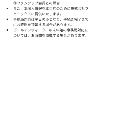
③ファンクラブ会員との照合
また、本個人情報を本目的のために株式会社フ
ェニックスに提供いたします。
事務局対応は平日のみとなり、手続き完了まで
にお時間を頂戴する場合があります。
ゴールデンウィーク、年末年始の事務局対応に
ついては、お時間を頂戴する場合があります。
《入札・落札について》
入札期間は以下の通りです。
2026/6/15(月)17:00～6/17(水)22:00
※こちらのオークションは「終了時刻の自動延
長あり」で行います。自動延長については「
よ
くあるご質問
」内、「入札・落札について＞オ
ークションの自動延長とは何か」をご覧くださ
い
モバオク無料会員の方でも参加可能です。落札
決定時点で無料会員だった場合には、落札手数
料（落札価格の10％）が別途かかります。
⇒
参加方法
オークションの入札ボタンまたは
こちら
から登
録した場合、「モバオク無料会員」となりま
す。
有料会員登録を希望される場合は、無料会員登
録完了後にマイページから有料会員登録にお進