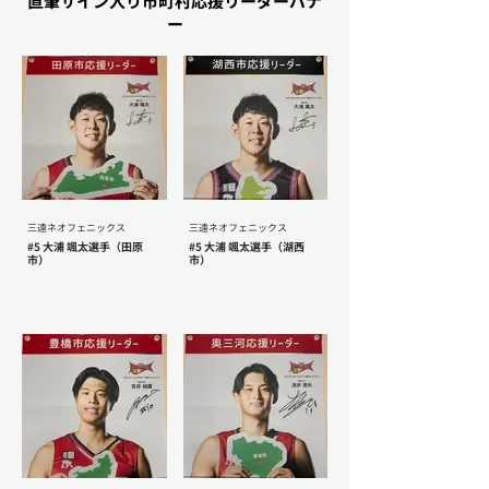
直筆サイン入り市町村応援リーダーバナ
ー
三遠ネオフェニックス
三遠ネオフェニックス
#5 大浦 颯太選手（田原
#5 大浦 颯太選手（湖西
市）
市）