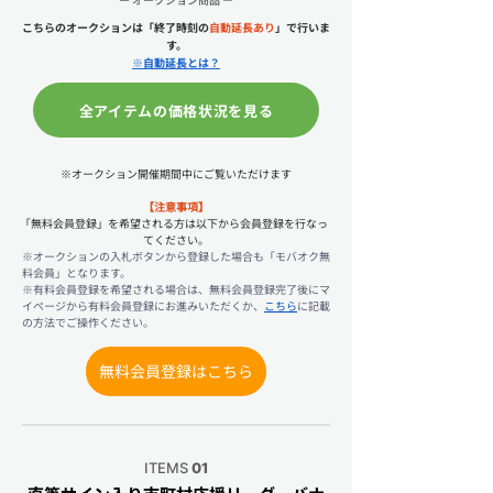
こちらのオークションは「終了時刻の
自動延長あり
」で行いま
す。
※自動延長とは？
全アイテムの価格状況を見る
※オークション開催期間中にご覧いただけます
【注意事項】
｢無料会員登録」を希望される方は以下から会員登録を行なっ
てください。
※
オークションの入札ボタンから登録した場合も「モバオク無
料会員」となります。
※
有料会員登録を希望される場合は、無料会員登録完了後にマ
イページから有料会員登録にお進みいただくか、
こちら
に記載
の方法でご操作ください。
無料会員登録はこちら
ITEMS
01