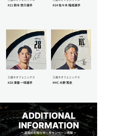
#21 鈴木 悠介選手
#24 佐々木 隆成選手
三遠ネオフェニックス
三遠ネオフェニックス
#28 津屋 一球選手
#HC 大野 篤史
ADDITIONAL
INFORMATION
ー 追加のお知らせ・キャンペーン情報 ー