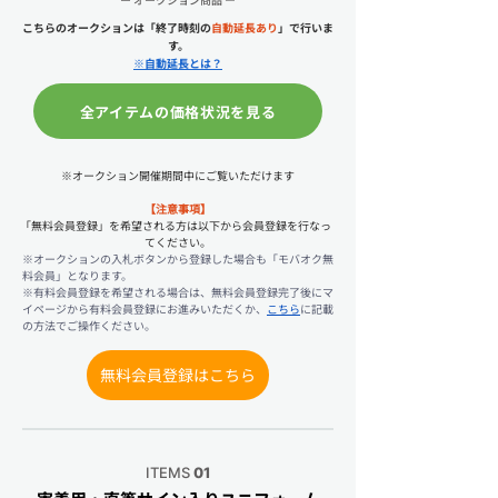
こちらのオークションは「終了時刻の
自動延長あり
」で行いま
す。
※自動延長とは？
全アイテムの価格状況を見る
※オークション開催期間中にご覧いただけます
【注意事項】
｢無料会員登録」を希望される方は以下から会員登録を行なっ
てください。
※
オークションの入札ボタンから登録した場合も「モバオク無
料会員」となります。
※
有料会員登録を希望される場合は、無料会員登録完了後にマ
イページから有料会員登録にお進みいただくか、
こちら
に記載
の方法でご操作ください。
無料会員登録はこちら
ITEMS
01