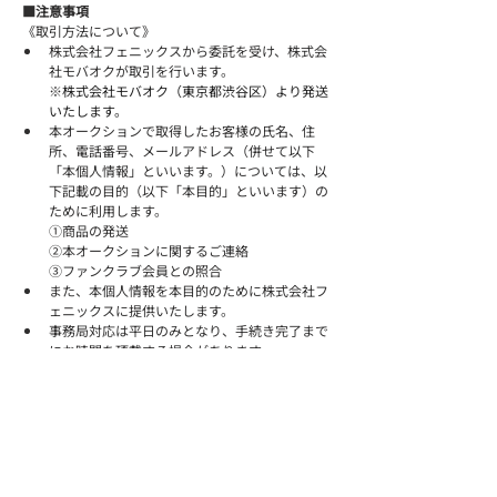
■注意事項
《取引方法について》
株式会社フェニックスから委託を受け、株式会
社モバオクが取引を行います。
※
株式会社モバオク（東京都渋谷区）より発送
いたします。
本オークションで取得したお客様の氏名、住
所、電話番号、メールアドレス（併せて以下
「本個人情報」といいます。）については、以
下記載の目的（以下「本目的」といいます）の
ために利用します。
①商品の発送
②本オークションに関するご連絡
③ファンクラブ会員との照合
また、本個人情報を本目的のために株式会社フ
ェニックスに提供いたします。
事務局対応は平日のみとなり、手続き完了まで
にお時間を頂戴する場合があります。
ゴールデンウィーク、年末年始の事務局対応に
ついては、お時間を頂戴する場合があります。
《入札・落札について》
入札期間は以下の通りです。
2026/6/8(月)17:00～6/10(水)22:00
※こちらのオークションは「終了時刻の自動延