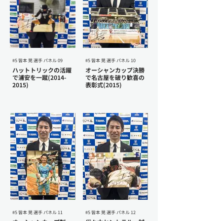
#5 皆本 晃 選手 パネル 09
#5 皆本 晃 選手 パネル 10
ハットトリックの活躍
オーシャンカップ決勝
で浦安を一蹴(2014-
で名古屋を破り歓喜の
2015)
表彰式(2015)
#5 皆本 晃 選手 パネル 11
#5 皆本 晃 選手 パネル 12