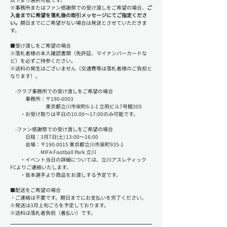
※事務所またはファン感謝祭での受け渡しをご希望の場合、
ご
入金までに希望を落札後の取引メッセージにてご指定くださ
い。
期日までにご希望がない場合は発送とさせていただきま
す。
■受け渡しをご希望の場合
※落札者様の本人確認書類（免許証、マイナンバーカードな
ど）を必ずご持参ください。
※送料の発生はございません（交通費等は落札者様のご負担と
なります）。
　-クラブ事務所での受け渡しをご希望の場合
　　　事務所：〒190-0003 
　　　　　　　東京都立川市栄町6-1-1 立飛ビル7号館305
　　・お受け取りは平日の10:00～17:00のみ可能です。
　-ファン感謝祭での受け渡しをご希望の場合
　　　日程：3月7日(土) 13:00～16:00
　　　会場：〒190-0015 東京都立川市泉町935-1
　　　　　　MIFA Football Park 立川
　　・イベント当日の詳細については、立川アスレティック
FCよりご連絡いたします。
　　・皆本選手より商品をお渡しする予定です。
■配送をご希望の場合
・ご連絡は不要です。期日までにお支払いを完了ください。
※発送は3月上旬ごろを予定しております。
※送料は落札者負担（着払い）です。