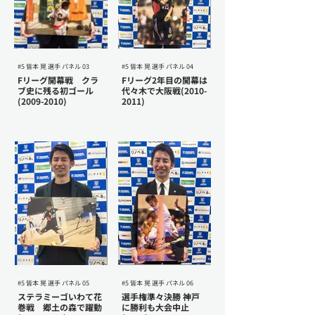
#5 皆本 晃 選手 パネル 03
#5 皆本 晃 選手 パネル 04
Fリーグ開幕戦 クラ
Fリーグ2年目の開幕は
ブ史に残る初ゴール
代々木で大阪戦(2010-
(2009-2010)
2011)
#5 皆本 晃 選手 パネル 05
#5 皆本 晃 選手 パネル 06
ステラミーゴいわて花
選手権準々決勝 神戸
巻戦 郷土の森で躍動
に勝利も大会中止