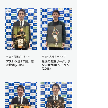
#5 皆本 晃 選手 パネル 01
#5 皆本 晃 選手 パネル 02
アスレ入団1年目、若
最後の関東リーグ、次
き皆本(2005)
なる舞台はFリーグへ
(2008)