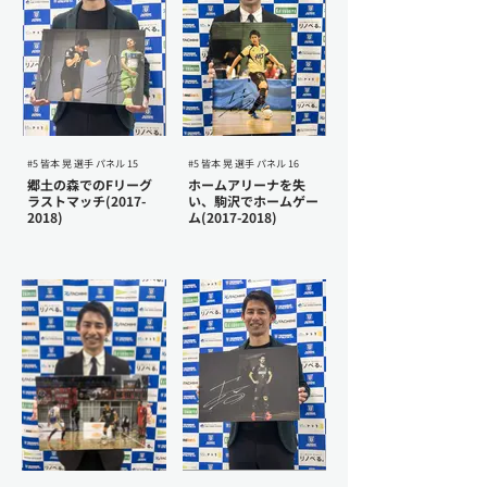
#5 皆本 晃 選手 パネル 15
#5 皆本 晃 選手 パネル 16
郷土の森でのFリーグ
ホームアリーナを失
ラストマッチ(2017-
い、駒沢でホームゲー
2018)
ム(2017-2018)