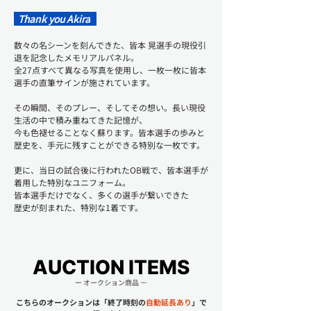
  Thank you Akira
数々の名シーンを刻んできた、皆本 晃選手の現役引
退を記念したメモリアルパネル。
全27点すべて異なる写真を使用し、一枚一枚に皆本
選手の直筆サインが施されています。
その瞬間、そのプレー、そしてその想い。長い現役
生活の中で積み重ねてきた記憶が、
今も色褪せることなく蘇ります。皆本選手の歩みと
歴史を、手元に残すことができる特別な一枚です。
更に、当日の試合後に行われたOB戦で、皆本選手が
着用した特別なユニフォーム。
皆本選手だけでなく、多くの選手が繋いできた
歴史が刻まれた、特別な1着です。
AUCTION ITEMS
ー オークション商品
ー
こちらのオークションは「終了時刻の
自動延長あり
」で