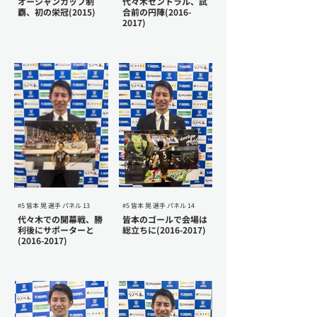
オーシャンカップ制
代々木セントラル、試
覇、初の栄冠(2015)
合前の円陣(2016-
2017)
#5 皆本 晃 選手 パネル 13
#5 皆本 晃 選手 パネル 14
代々木での開幕戦、勝
皆本のゴールで会場は
利後にサポーターと
総立ちに(2016-2017)
(2016-2017)