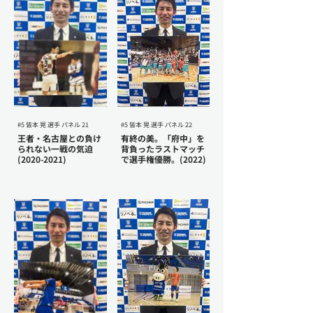
#5 皆本 晃 選手 パネル 21
#5 皆本 晃 選手 パネル 22
王者・名古屋との負け
有終の美。「府中」を
られない一戦の気迫
背負ったラストマッチ
(2020-2021)
で選手権優勝。(2022)