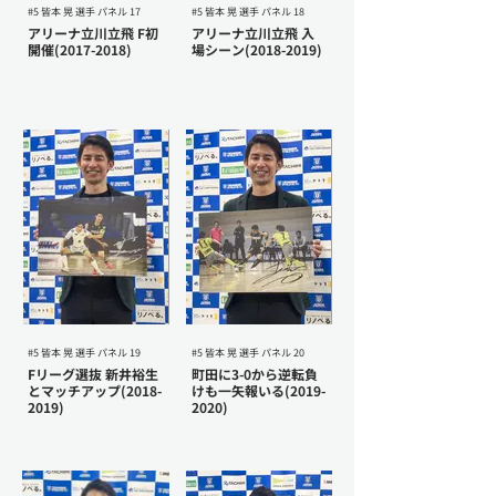
#5 皆本 晃 選手 パネル 17
#5 皆本 晃 選手 パネル 18
アリーナ立川立飛 F初
アリーナ立川立飛 入
開催(2017-2018)
場シーン(2018-2019)
#5 皆本 晃 選手 パネル 19
#5 皆本 晃 選手 パネル 20
Fリーグ選抜 新井裕生
町田に3-0から逆転負
とマッチアップ(2018-
けも一矢報いる(2019-
2019)
2020)